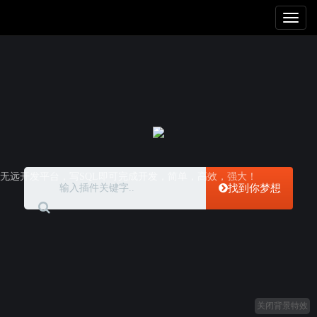
Toggl
naviga
无远开发平台，写SQL即可完成开发，简单，高效，强大！
找到你梦想
关闭背景特效