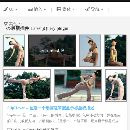
UI
|
输入
|
媒体
|
导航
|
其他
最新插件
Latest jQuery plugin
SlipHover – 创建一个动画遮罩层显示标题或描述
SlipHover 是一个基于 jQuery 的插件，它能够感知鼠标移动方向，并在相应
的方向（或反方向）以动画的方式显示出一个遮罩层，用来显示标题或描
述，应用到幻灯片或相册中是个不错的选择。SlipHover 还支持自定义遮罩