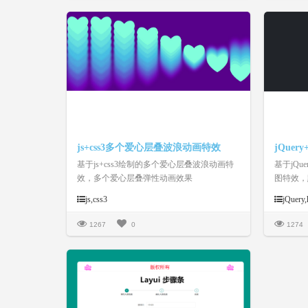
文字排版等等。合理的搭配，相信能让你的
幻灯片或相册更加的上档次。
js+css3多个爱心层叠波浪动画特效
基于js+css3绘制的多个爱心层叠波浪动画特
基于jQu
效，多个爱心层叠弹性动画效果
图特效，
环形数据
js,css3
jQuery,
1267
0
1274