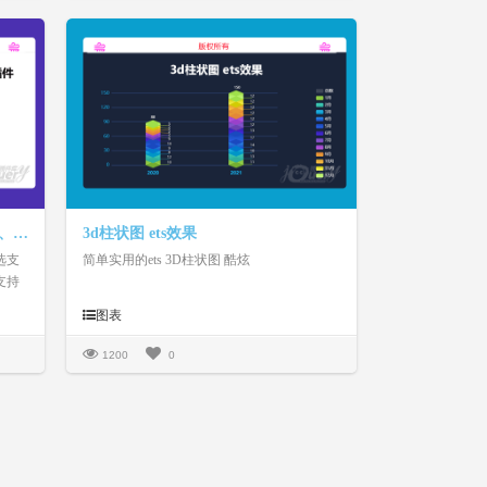
基于jquery的图片展示、勾选选择、放大预览插件、初始化选中
3d柱状图 ets效果
选支
简单实用的ets 3D柱状图 酷炫
支持
图表
1200
0