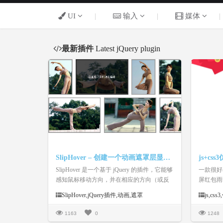
UI
|
输入
|
媒体
|
最新插件
Latest jQuery plugin
SlipHover – 创建一个动画遮罩层显示标题或描述
SlipHover 是一个基于 jQuery 的插件，它能够
一款很好
感知鼠标移动方向，并在相应的方向（或反
屏红包雨
方向）以动画的方式显示出一个遮罩层，用
码。
SlipHover,jQuery插件,动画,遮罩
js,cs
来显示标题或描述，应用到幻灯片或相册中
是个不错的选择。SlipHover 还支持自定义遮
1163
0
1248
罩高度、动画时间、字体颜色、背景颜色、