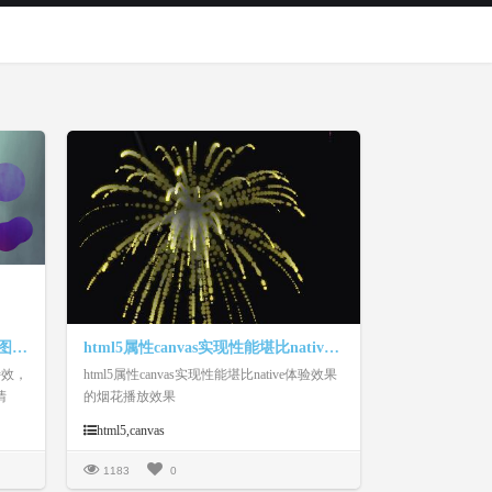
CSS3+HTML5 SVG斑点动画背景图片特效
html5属性canvas实现性能堪比native体验效果的烟花播放效果
特效，
html5属性canvas实现性能堪比native体验效果
清
的烟花播放效果
。
html5,canvas
1183
0