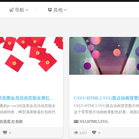
导航
|
其他
js+css3仿迅雷会员活动页面全屏红包雨动画特效
看的js+css3仿迅雷会员活动页面全
CSS3+HTML5 SVG斑点动画背景图片
动画特效，网页满屏散落红包雨代
这个背景图片动画效果配色好看，画面
晰，放到网页中可很好的提升视觉效果
s3,仿迅雷,红包雨
CSS3,HTML5,SVG
0
1227
0