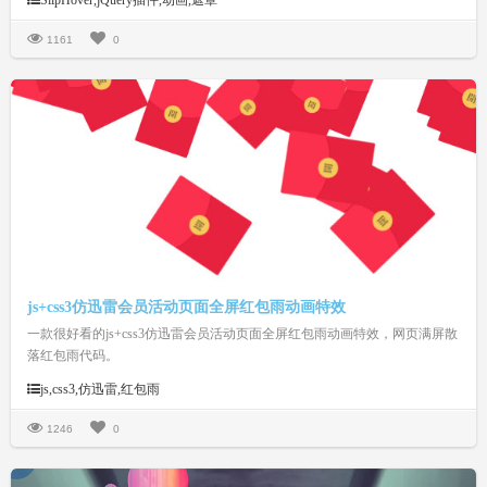
SlipHover,jQuery插件,动画,遮罩
高度、动画时间、字体颜色、背景颜色、文字排版等等。合理的搭配，相信
能让你的幻灯片或相册更加的上档次。
1161
0
js+css3仿迅雷会员活动页面全屏红包雨动画特效
一款很好看的js+css3仿迅雷会员活动页面全屏红包雨动画特效，网页满屏散
落红包雨代码。
js,css3,仿迅雷,红包雨
1246
0