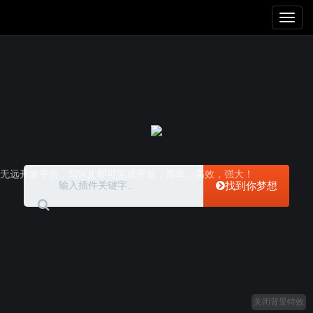
Toggl
naviga
无远开发平台，写SQL即可完成开发，简单，高效，强大！
找到你梦想
关闭背景特效