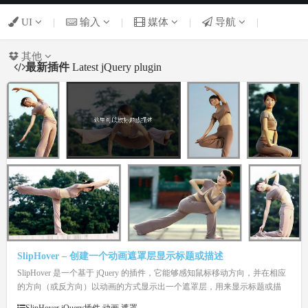
UI
|
输入
|
媒体
|
导航
|
其他
最新插件
Latest jQuery plugin
SlipHover – 创建一个动画遮罩层显示标题或描述
SlipHover 是一个基于 jQuery 的插件，它能够感知鼠标移动方向，并在相应
的方向（或反方向）以动画的方式显示出一个遮罩层，用来显示标题或描
述，应用到幻灯片或相册中是个不错的选择。SlipHover 还支持自定义遮罩