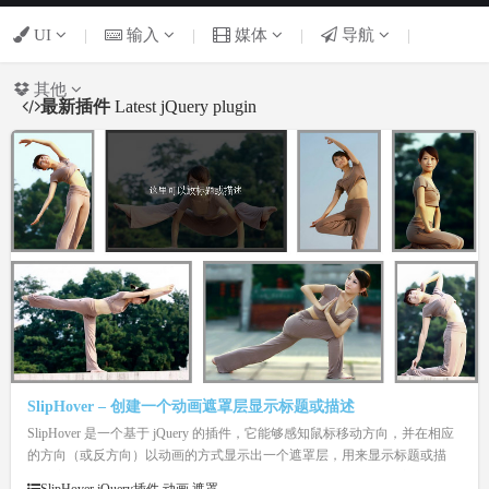
UI
|
输入
|
媒体
|
导航
|
其他
最新插件
Latest jQuery plugin
SlipHover – 创建一个动画遮罩层显示标题或描述
SlipHover 是一个基于 jQuery 的插件，它能够感知鼠标移动方向，并在相应
的方向（或反方向）以动画的方式显示出一个遮罩层，用来显示标题或描
述，应用到幻灯片或相册中是个不错的选择。SlipHover 还支持自定义遮罩