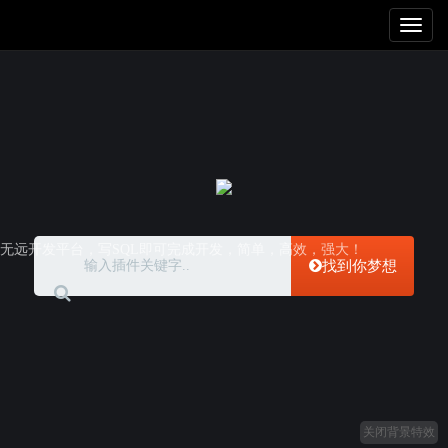
Toggl
naviga
无远开发平台，写SQL即可完成开发，简单，高效，强大！
找到你梦想
关闭背景特效