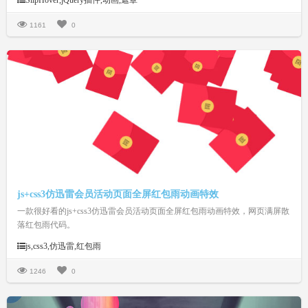
SlipHover,jQuery插件,动画,遮罩
高度、动画时间、字体颜色、背景颜色、文字排版等等。合理的搭配，相信
能让你的幻灯片或相册更加的上档次。
1161
0
js+css3仿迅雷会员活动页面全屏红包雨动画特效
一款很好看的js+css3仿迅雷会员活动页面全屏红包雨动画特效，网页满屏散
落红包雨代码。
js,css3,仿迅雷,红包雨
1246
0