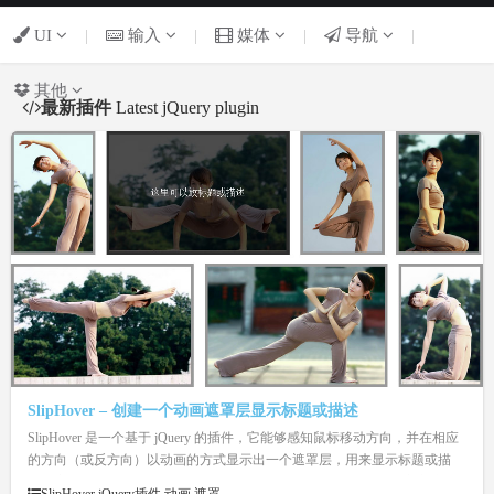
UI
|
输入
|
媒体
|
导航
|
其他
最新插件
Latest jQuery plugin
SlipHover – 创建一个动画遮罩层显示标题或描述
SlipHover 是一个基于 jQuery 的插件，它能够感知鼠标移动方向，并在相应
的方向（或反方向）以动画的方式显示出一个遮罩层，用来显示标题或描
述，应用到幻灯片或相册中是个不错的选择。SlipHover 还支持自定义遮罩