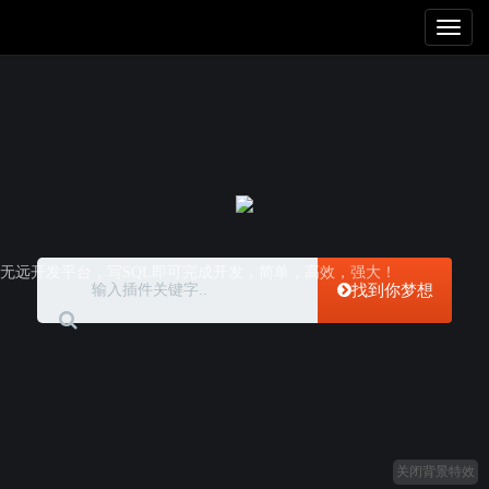
Toggl
naviga
无远开发平台，写SQL即可完成开发，简单，高效，强大！
找到你梦想
关闭背景特效