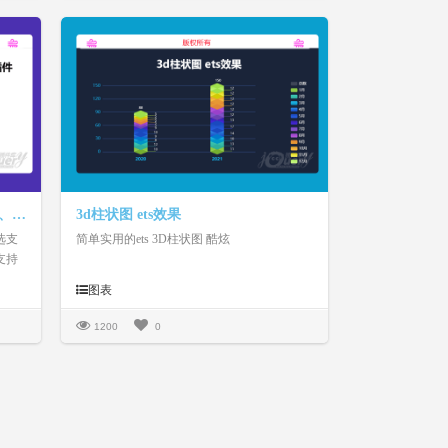
基于jquery的图片展示、勾选选择、放大预览插件、初始化选中
3d柱状图 ets效果
选支
简单实用的ets 3D柱状图 酷炫
支持
图表
1200
0