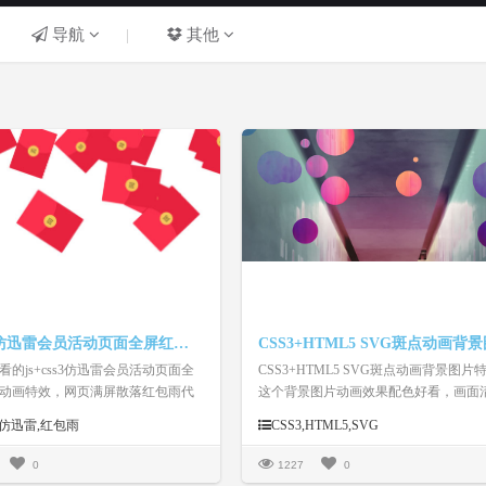
导航
|
其他
js+css3仿迅雷会员活动页面全屏红包雨动画特效
看的js+css3仿迅雷会员活动页面全
CSS3+HTML5 SVG斑点动画背景图片
动画特效，网页满屏散落红包雨代
这个背景图片动画效果配色好看，画面
晰，放到网页中可很好的提升视觉效果
s3,仿迅雷,红包雨
CSS3,HTML5,SVG
0
1227
0