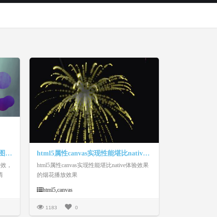
CSS3+HTML5 SVG斑点动画背景图片特效
html5属性canvas实现性能堪比native体验效果的烟花播放效果
特效，
html5属性canvas实现性能堪比native体验效果
清
的烟花播放效果
。
html5,canvas
1183
0