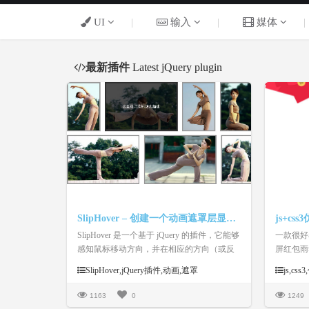
UI
|
输入
|
媒体
|
最新插件
Latest jQuery plugin
SlipHover – 创建一个动画遮罩层显示标题或描述
SlipHover 是一个基于 jQuery 的插件，它能够
一款很好
感知鼠标移动方向，并在相应的方向（或反
屏红包雨
方向）以动画的方式显示出一个遮罩层，用
码。
SlipHover,jQuery插件,动画,遮罩
js,cs
来显示标题或描述，应用到幻灯片或相册中
是个不错的选择。SlipHover 还支持自定义遮
1163
0
1249
罩高度、动画时间、字体颜色、背景颜色、