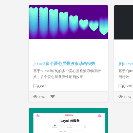
文字排版等等。合理的搭配，相信能让你的
幻灯片或相册更加的上档次。
js+css3多个爱心层叠波浪动画特效
基于js+css3绘制的多个爱心层叠波浪动画特
基于jQu
效，多个爱心层叠弹性动画效果
图特效，
环形数据
js,css3
jQuery,
1267
0
1274