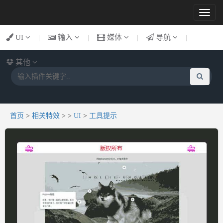
Toggl
naviga
UI
|
输入
|
媒体
|
导航
|
其他
首页
>
相关特效
>
>
UI
>
工具提示