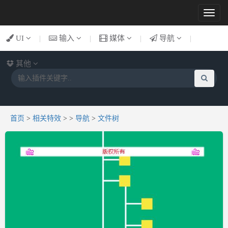
Toggl
naviga
UI
|
输入
|
媒体
|
导航
|
其他
首页
>
相关特效
>
>
导航
>
文件树