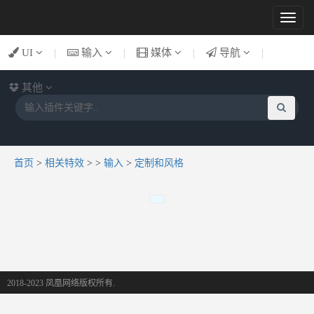
Toggl
naviga
UI
|
输入
|
媒体
|
导航
|
其他
首页
>
相关特效
>
>
输入
>
定制和风格
2018-2023 凤凰网络版权所有.