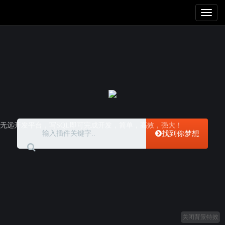
Toggl
naviga
无远开发平台，写SQL即可完成开发，简单，高效，强大！
找到你梦想
关闭背景特效