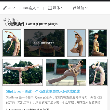
UI
|
输入
|
媒体
|
导航
|
其他
最新插件
Latest jQuery plugin
SlipHover – 创建一个动画遮罩层显示标题或描述
SlipHover 是一个基于 jQuery 的插件，它能够感知鼠标移动方向，并在相应
的方向（或反方向）以动画的方式显示出一个遮罩层，用来显示标题或描
述，应用到幻灯片或相册中是个不错的选择。SlipHover 还支持自定义遮罩