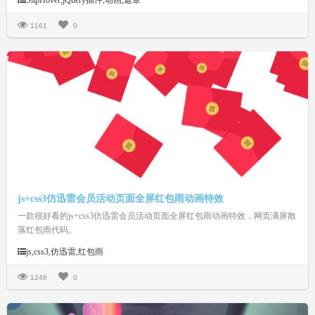
SlipHover,jQuery插件,动画,遮罩
高度、动画时间、字体颜色、背景颜色、文字排版等等。合理的搭配，相信
能让你的幻灯片或相册更加的上档次。
1161
0
js+css3仿迅雷会员活动页面全屏红包雨动画特效
一款很好看的js+css3仿迅雷会员活动页面全屏红包雨动画特效，网页满屏散
落红包雨代码。
js,css3,仿迅雷,红包雨
1246
0