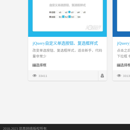
jQuery自定义单选按钮、复选框样式
jQue
改变单选按钮、复选框样式，适合新手，代码
点击之
量非常少
下拉框 
多得的
选择框
选择
33411
3313
2018-2023 凤凰网络版权所有.