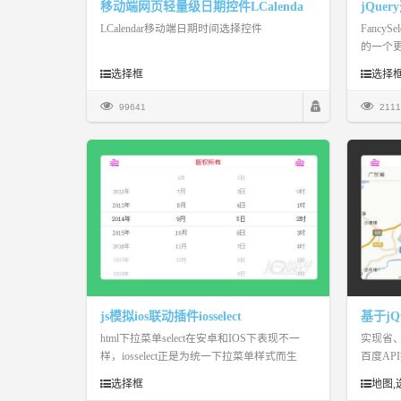
移动端网页轻量级日期控件LCalenda
jQuer
LCalendar移动端日期时间选择控件
Fancy
的一个更
定页面上的
选择框
选择
以了。默
原生的
99641
2111
js模拟ios联动插件iosselect
html下拉菜单select在安卓和IOS下表现不一
实现省
样，iosselect正是为统一下拉菜单样式而生
百度AP
选择框
地图,