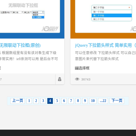
ry无限联动下拉框(原创)
后 根据数组里有没有该对象生成下级
可以任意修改 下拉箭头样式 可以自己
非常实用！ie8亲测可以用 是后台不可
意图片来代替下拉箭头样式
功能！完全自己手写没有拷贝！
框
选择框
7
36743
上一页
1
2
3
4
5
6
7
8
9
10
...22
下一页