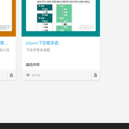
jQuery下拉箭头样式 简单实用（原创）
jQuery下拉框多选
放入任
下拉字母多选框
选择框
87331