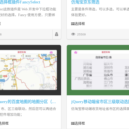
y选择框插件FancySelect
仿淘宝京东筛选
Select这款插件是 Web 开发中下拉框功能
主要是条件筛选，可以多选，可以单
好的选择。Fancy 使用方便，只要绑
体验更好。
任何 元素，并调用就 .fancy() 就可
框
选择框
认情况下，Fancy 在移动设备上使用
选择功能和风格。
6
25509
基于jQuery的百度地图的地图分区（可以实现三级联动）
jQuery移动端省市区三级联动
、市、区三级联动，然后您可以再结合
仿淘宝移动端收货地址省市区的选择
I控件增加功能；
选择框
选择框