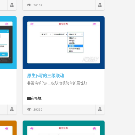
36137
原生js写的三级联动
非常简单的js三级联动很简单扩展性好
选择框
29336