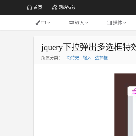
首页
网站特效
UI
|
输入
|
媒体
|
jquery下拉弹出多选框
所属分类：
JQ特效
输入
选择框