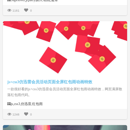
SlipHover,jQuery插件,动画,遮罩
高度、动画时间、字体颜色、背景颜色、文字排版等等。合理的搭配，相信
能让你的幻灯片或相册更加的上档次。
1161
0
js+css3仿迅雷会员活动页面全屏红包雨动画特效
一款很好看的js+css3仿迅雷会员活动页面全屏红包雨动画特效，网页满屏散
落红包雨代码。
js,css3,仿迅雷,红包雨
1246
0