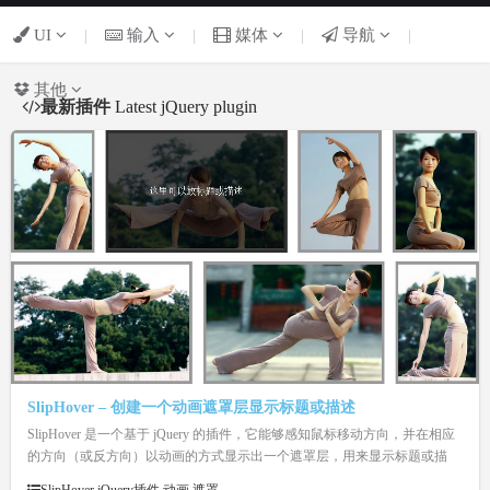
UI
|
输入
|
媒体
|
导航
|
其他
最新插件
Latest jQuery plugin
SlipHover – 创建一个动画遮罩层显示标题或描述
SlipHover 是一个基于 jQuery 的插件，它能够感知鼠标移动方向，并在相应
的方向（或反方向）以动画的方式显示出一个遮罩层，用来显示标题或描
述，应用到幻灯片或相册中是个不错的选择。SlipHover 还支持自定义遮罩